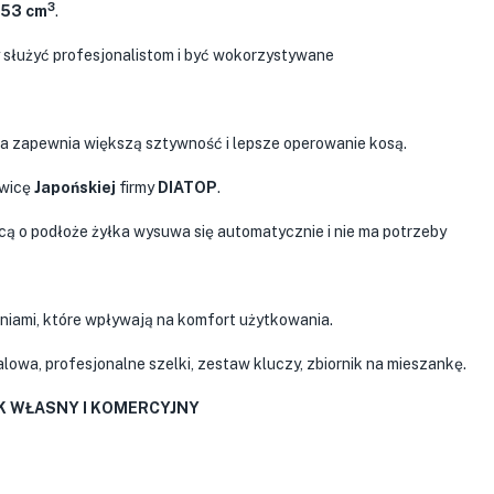
3
53 cm
.
 służyć profesjonalistom i być wokorzystywane
ca zapewnia większą sztywność i lepsze operowanie kosą.
owicę
Japońskiej
firmy
DIATOP
.
wicą o podłoże żyłka wysuwa się automatycznie i nie ma potrzeby
niami, które wpływają na komfort użytkowania.
lowa, profesjonalne szelki, zestaw kluczy, zbiornik na mieszankę.
EK WŁASNY I KOMERCYJNY