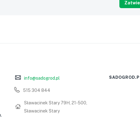
SADOGROD.P
info@sadogrod.pl
515 304 844
Sławacinek Stary 79H, 21-500,
Sławacinek Stary
.