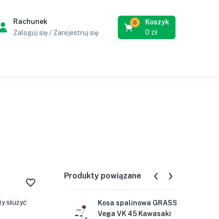
Rachunek
Koszyk
0
0
zł
Zaloguj się / Zarejestruj się
Produkty powiązane
y służyć
Kosa spalinowa GRASS
Ko
Vega VK 45 Kawasaki
Ve