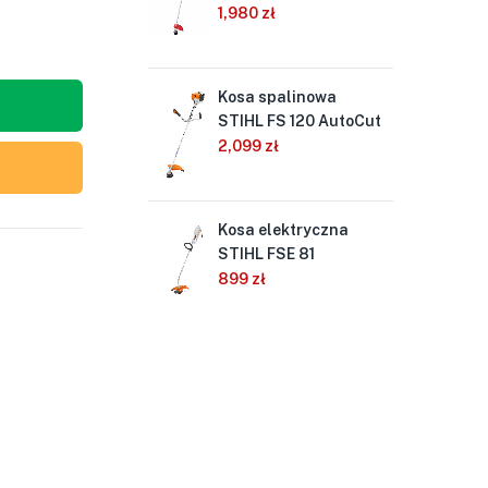
1,980
zł
1,
Kosa spalinowa
Ko
Out
STIHL FS 120 AutoCut
ST
of
Au
2,099
zł
Stock
1,
Kosa elektryczna
Ko
STIHL FSE 81
ST
Au
899
zł
2,