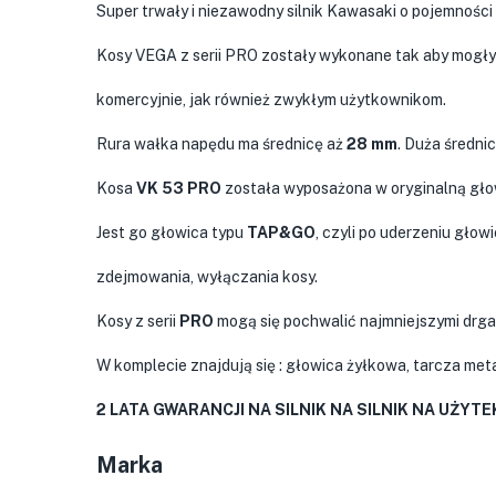
Super trwały i niezawodny silnik Kawasaki o pojemności
Kosy VEGA z serii PRO zostały wykonane tak aby mogły
komercyjnie, jak również zwykłym użytkownikom.
Rura wałka napędu ma średnicę aż
28 mm
. Duża średni
Kosa
VK 53 PRO
została wyposażona w oryginalną gł
Jest go głowica typu
TAP&GO
, czyli po uderzeniu gło
zdejmowania, wyłączania kosy.
Kosy z serii
PRO
mogą się pochwalić najmniejszymi drga
W komplecie znajdują się : głowica żyłkowa, tarcza meta
2 LATA GWARANCJI NA SILNIK
NA SILNIK NA UŻYT
Marka