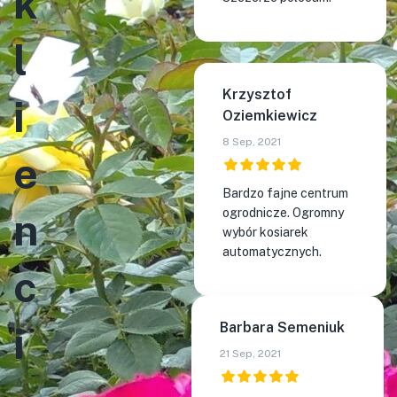
k
l
Krzysztof
i
Oziemkiewicz
8 Sep, 2021
e
Bardzo fajne centrum
n
ogrodnicze. Ogromny
wybór kosiarek
automatycznych.
c
i
Barbara Semeniuk
21 Sep, 2021