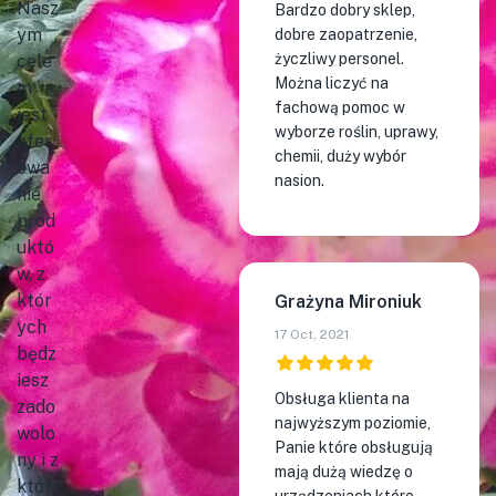
Nasz
Bardzo dobry sklep,
ym
dobre zaopatrzenie,
życzliwy personel.
cele
Można liczyć na
m
fachową pomoc w
jest
wyborze roślin, uprawy,
ofer
chemii, duży wybór
owa
nasion.
nie
prod
uktó
w, z
któr
Grażyna Mironiuk
ych
17 Oct, 2021
będz
iesz
Obsługa klienta na
zado
najwyższym poziomie,
wolo
Panie które obsługują
ny i z
mają dużą wiedzę o
któr