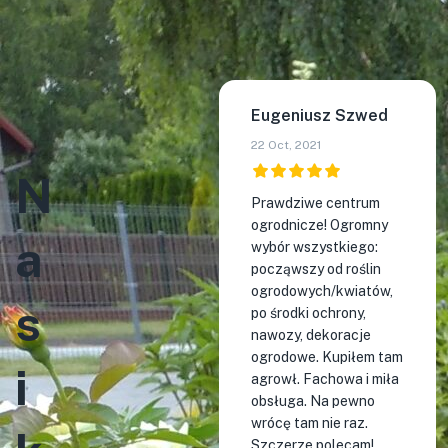
Eugeniusz Szwed
22 Oct, 2021
N
Prawdziwe centrum
ogrodnicze! Ogromny
a
wybór wszystkiego:
począwszy od roślin
ogrodowych/kwiatów,
s
po środki ochrony,
nawozy, dekoracje
ogrodowe. Kupiłem tam
i
agrowł. Fachowa i miła
obsługa. Na pewno
wrócę tam nie raz.
Szczerze polecam!