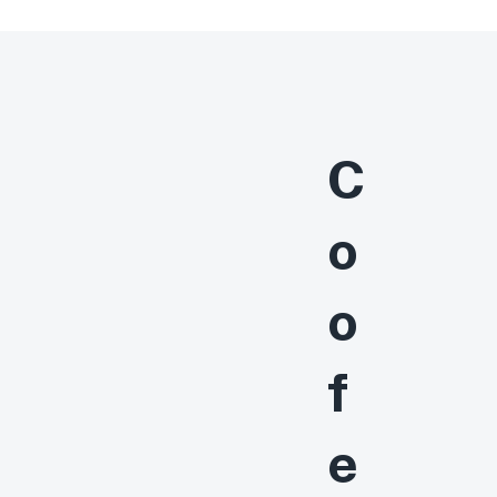
C
o
o
f
e