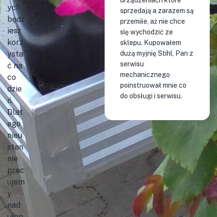
urządzeniach które
ych
sprzedają a zarazem są
będz
przemiłe, aż nie chce
iesz
sìę wychodzić ze
korz
sklepu. Kupowałem
ysta
dużą myjnię Stihl, Pan z
serwisu
ć na
mechanicznego
co
poinstruował mnie co
dzie
do obsługi i serwisu.
ń.
Dlat
ego
nieu
stan
nie
prac
ujem
y
nad
ulep